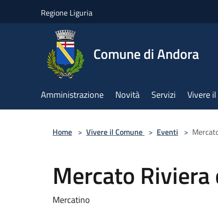
Salta al contenuto principale
Regione Liguria
Comune di Andora
Amministrazione
Novità
Servizi
Vivere 
Home
>
Vivere il Comune
>
Eventi
>
Mercato
Mercato Riviera 
Mercatino