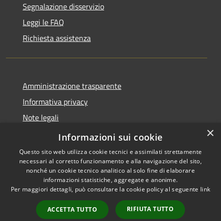
Segnalazione disservizio
Leggi le FAQ
Richiesta assistenza
Amministrazione trasparente
Informativa privacy
Note legali
×
Dichiarazione di accessibilità
Informazioni sui cookie
Questo sito web utilizza cookie tecnici e assimilati strettamente
necessari al corretto funzionamento e alla navigazione del sito,
nonché un cookie tecnico analitico al solo fine di elaborare
informazioni statistiche, aggregate e anonime.
RSS
Copyright © 2026 • Comune di
Per maggiori dettagli, può consultare la cookie policy al seguente
link
Accessibilità
Andora • Powered by
Privacy
Municipium
Accesso
•
RIFIUTA TUTTO
ACCETTA TUTTO
Cookie
redazione