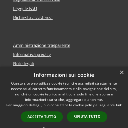
Leggi le FAQ
Richiesta assistenza
Amministrazione trasparente
Informativa privacy
Note legali
×
Dichiarazione di accessibilità
Informazioni sui cookie
Questo sito web utilizza cookie tecnici e assimilati strettamente
necessari al corretto funzionamento e alla navigazione del sito,
nonché un cookie tecnico analitico al solo fine di elaborare
informazioni statistiche, aggregate e anonime.
RSS
Copyright © 2026 • Comune di
Per maggiori dettagli, può consultare la cookie policy al seguente
link
Accessibilità
Andora • Powered by
Privacy
Municipium
Accesso
•
RIFIUTA TUTTO
ACCETTA TUTTO
Cookie
redazione