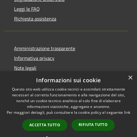
Leggi le FAQ
Richiesta assistenza
Amministrazione trasparente
Informativa privacy
Note legali
×
Dichiarazione di accessibilità
Informazioni sui cookie
Questo sito web utilizza cookie tecnici e assimilati strettamente
necessari al corretto funzionamento e alla navigazione del sito,
nonché un cookie tecnico analitico al solo fine di elaborare
informazioni statistiche, aggregate e anonime.
RSS
Copyright © 2026 • Comune di
Per maggiori dettagli, può consultare la cookie policy al seguente
link
Accessibilità
Andora • Powered by
Privacy
Municipium
Accesso
•
RIFIUTA TUTTO
ACCETTA TUTTO
Cookie
redazione