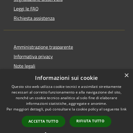
Leggi le FAQ
Richiesta assistenza
Amministrazione trasparente
Informativa privacy
Note legali
×
Dichiarazione di accessibilità
Informazioni sui cookie
Questo sito web utilizza cookie tecnici e assimilati strettamente
necessari al corretto funzionamento e alla navigazione del sito,
nonché un cookie tecnico analitico al solo fine di elaborare
informazioni statistiche, aggregate e anonime.
RSS
Copyright © 2026 • Comune di
Per maggiori dettagli, può consultare la cookie policy al seguente
link
Accessibilità
Andora • Powered by
Privacy
Municipium
Accesso
•
RIFIUTA TUTTO
ACCETTA TUTTO
Cookie
redazione