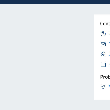
Cont
Prob