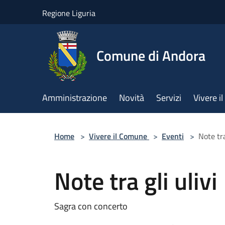
Salta al contenuto principale
Regione Liguria
Comune di Andora
Amministrazione
Novità
Servizi
Vivere 
Home
>
Vivere il Comune
>
Eventi
>
Note tra
Note tra gli ulivi
Sagra con concerto