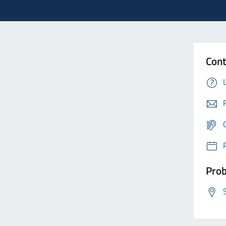
Cont
Prob