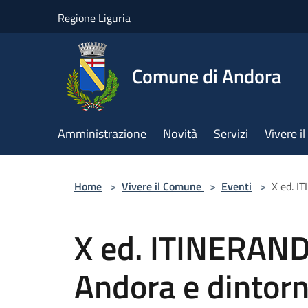
Salta al contenuto principale
Regione Liguria
Comune di Andora
Amministrazione
Novità
Servizi
Vivere 
Home
>
Vivere il Comune
>
Eventi
>
X ed. I
X ed. ITINERAND
Andora e dintorn