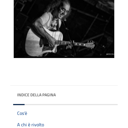
INDICE DELLA PAGINA
Cos'è
A chi è rivolto