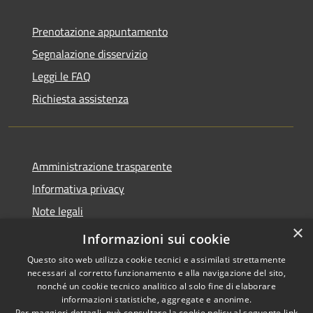
Prenotazione appuntamento
Segnalazione disservizio
Leggi le FAQ
Richiesta assistenza
Amministrazione trasparente
Informativa privacy
Note legali
×
Dichiarazione di accessibilità
Informazioni sui cookie
Questo sito web utilizza cookie tecnici e assimilati strettamente
necessari al corretto funzionamento e alla navigazione del sito,
nonché un cookie tecnico analitico al solo fine di elaborare
informazioni statistiche, aggregate e anonime.
RSS
Copyright © 2026 • Comune di
Per maggiori dettagli, può consultare la cookie policy al seguente
link