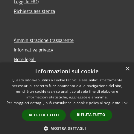
Leggi le FAQ
Richiesta assistenza
Amministrazione trasparente
Informativa privacy
Note legali
×
Dichiarazione di accessibilità
Informazioni sui cookie
Questo sito web utilizza cookie tecnici e assimilati strettamente
necessari al corretto funzionamento e alla navigazione del sito,
nonché un cookie tecnico analitico al solo fine di elaborare
informazioni statistiche, aggregate e anonime.
RSS
Copyright © 2026 • Comune di
Per maggiori dettagli, può consultare la cookie policy al seguente
link
Accessibilità
Andora • Powered by
Privacy
Municipium
Accesso
•
RIFIUTA TUTTO
ACCETTA TUTTO
Cookie
redazione
Mappa del sito
MOSTRA DETTAGLI