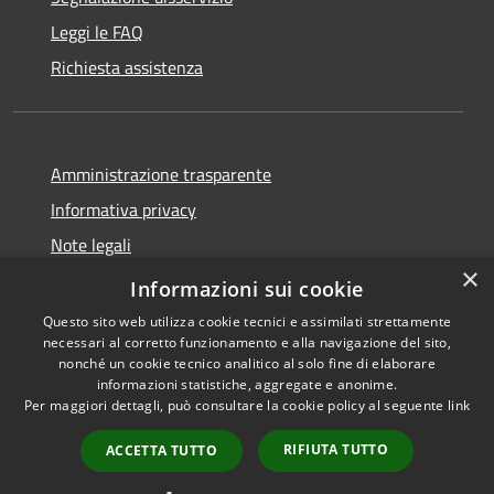
Leggi le FAQ
Richiesta assistenza
Amministrazione trasparente
Informativa privacy
Note legali
×
Dichiarazione di accessibilità
Informazioni sui cookie
Questo sito web utilizza cookie tecnici e assimilati strettamente
necessari al corretto funzionamento e alla navigazione del sito,
nonché un cookie tecnico analitico al solo fine di elaborare
informazioni statistiche, aggregate e anonime.
RSS
Copyright © 2026 • Comune di
Per maggiori dettagli, può consultare la cookie policy al seguente
link
Accessibilità
Andora • Powered by
Privacy
Municipium
Accesso
•
RIFIUTA TUTTO
ACCETTA TUTTO
Cookie
redazione