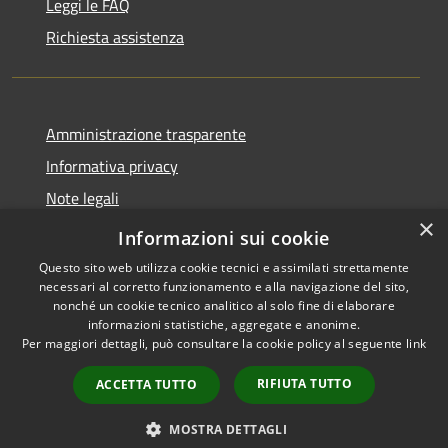
Leggi le FAQ
Richiesta assistenza
Amministrazione trasparente
Informativa privacy
Note legali
×
Dichiarazione di accessibilità
Informazioni sui cookie
Questo sito web utilizza cookie tecnici e assimilati strettamente
necessari al corretto funzionamento e alla navigazione del sito,
nonché un cookie tecnico analitico al solo fine di elaborare
informazioni statistiche, aggregate e anonime.
RSS
Copyright © 2026 • Comune di
Per maggiori dettagli, può consultare la cookie policy al seguente
link
Accessibilità
Andora • Powered by
Privacy
Municipium
Accesso
•
RIFIUTA TUTTO
ACCETTA TUTTO
Cookie
redazione
Mappa del sito
MOSTRA DETTAGLI