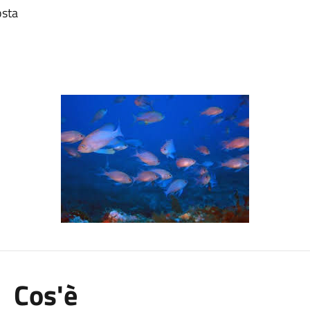
osta
Cos'è