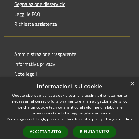
Segnalazione disservizio
Leggi le FAQ
Richiesta assistenza
Amministrazione trasparente
Informativa privacy
Note legali
×
Dichiarazione di accessibilità
Informazioni sui cookie
Questo sito web utilizza cookie tecnici e assimilati strettamente
necessari al corretto funzionamento e alla navigazione del sito,
nonché un cookie tecnico analitico al solo fine di elaborare
informazioni statistiche, aggregate e anonime.
RSS
Copyright © 2026 • Comune di
Per maggiori dettagli, può consultare la cookie policy al seguente
link
Accessibilità
Andora • Powered by
Privacy
Municipium
Accesso
•
RIFIUTA TUTTO
ACCETTA TUTTO
Cookie
redazione