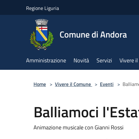
Salta al contenuto principale
Regione Liguria
Comune di Andora
Amministrazione
Novità
Servizi
Vivere 
Home
>
Vivere il Comune
>
Eventi
>
Balliam
Balliamoci l'Est
Animazione musicale con Gianni Rossi