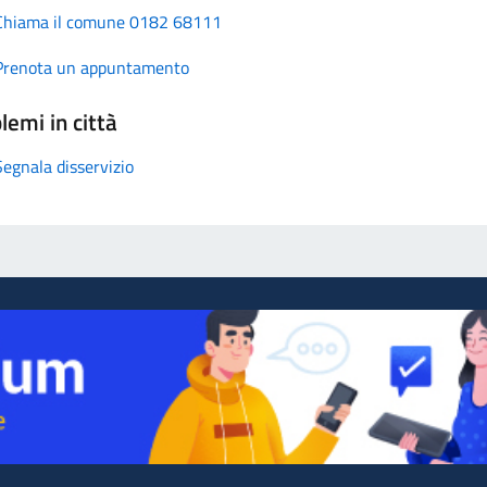
Chiama il comune 0182 68111
Prenota un appuntamento
lemi in città
Segnala disservizio