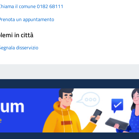
Chiama il comune 0182 68111
Prenota un appuntamento
lemi in città
Segnala disservizio