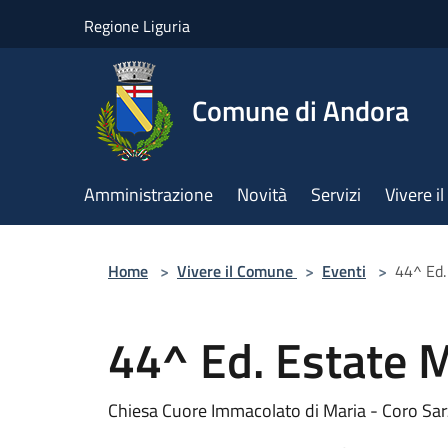
Salta al contenuto principale
Regione Liguria
Comune di Andora
Amministrazione
Novità
Servizi
Vivere 
Home
>
Vivere il Comune
>
Eventi
>
44^ Ed.
44^ Ed. Estate 
Chiesa Cuore Immacolato di Maria - Coro Sar