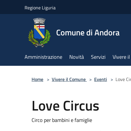
Salta al contenuto principale
Regione Liguria
Comune di Andora
Amministrazione
Novità
Servizi
Vivere 
Home
>
Vivere il Comune
>
Eventi
>
Love Ci
Love Circus
Circo per bambini e famiglie