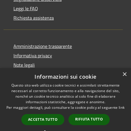
Leggi le FAQ
Richiesta assistenza
Amministrazione trasparente
Informativa privacy
Note legali
×
Dichiarazione di accessibilità
Informazioni sui cookie
Questo sito web utilizza cookie tecnici e assimilati strettamente
necessari al corretto funzionamento e alla navigazione del sito,
nonché un cookie tecnico analitico al solo fine di elaborare
informazioni statistiche, aggregate e anonime.
RSS
Copyright © 2026 • Comune di
Per maggiori dettagli, può consultare la cookie policy al seguente
link
Accessibilità
Andora • Powered by
Privacy
Municipium
Accesso
•
RIFIUTA TUTTO
ACCETTA TUTTO
Cookie
redazione