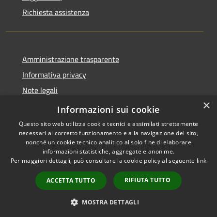
Richiesta assistenza
Amministrazione trasparente
Informativa privacy
Note legali
×
Dichiarazione di accessibilità
Informazioni sui cookie
Questo sito web utilizza cookie tecnici e assimilati strettamente
necessari al corretto funzionamento e alla navigazione del sito,
nonché un cookie tecnico analitico al solo fine di elaborare
informazioni statistiche, aggregate e anonime.
RSS
Copyright © 2026 • Comune di
Per maggiori dettagli, può consultare la cookie policy al seguente
link
Accessibilità
Andora • Powered by
Privacy
Municipium
Accesso
•
RIFIUTA TUTTO
ACCETTA TUTTO
Cookie
redazione
Mappa del sito
MOSTRA DETTAGLI