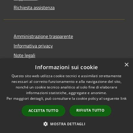
Richiesta assistenza
Amministrazione trasparente
Informativa privacy
Note legali
×
Dichiarazione di accessibilità
Informazioni sui cookie
Questo sito web utilizza cookie tecnici e assimilati strettamente
necessari al corretto funzionamento e alla navigazione del sito,
nonché un cookie tecnico analitico al solo fine di elaborare
informazioni statistiche, aggregate e anonime.
RSS
Copyright © 2026 • Comune di
Per maggiori dettagli, può consultare la cookie policy al seguente
link
Accessibilità
Andora • Powered by
Privacy
Municipium
Accesso
•
RIFIUTA TUTTO
ACCETTA TUTTO
Cookie
redazione
Mappa del sito
MOSTRA DETTAGLI