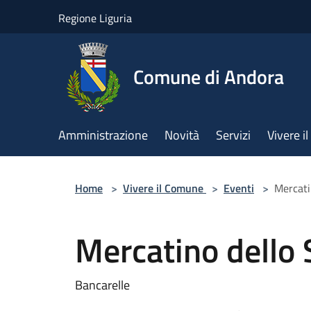
Salta al contenuto principale
Regione Liguria
Comune di Andora
Amministrazione
Novità
Servizi
Vivere 
Home
>
Vivere il Comune
>
Eventi
>
Mercati
Mercatino dello 
Bancarelle