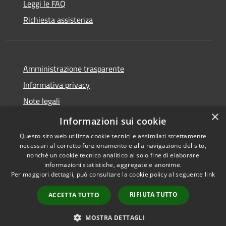
Leggi le FAQ
Richiesta assistenza
Amministrazione trasparente
Informativa privacy
Note legali
×
Dichiarazione di accessibilità
Informazioni sui cookie
Questo sito web utilizza cookie tecnici e assimilati strettamente
necessari al corretto funzionamento e alla navigazione del sito,
nonché un cookie tecnico analitico al solo fine di elaborare
informazioni statistiche, aggregate e anonime.
RSS
Copyright © 2026 • Comune di
Per maggiori dettagli, può consultare la cookie policy al seguente
link
Accessibilità
Andora • Powered by
Privacy
Municipium
Accesso
•
RIFIUTA TUTTO
ACCETTA TUTTO
Cookie
redazione
Mappa del sito
MOSTRA DETTAGLI