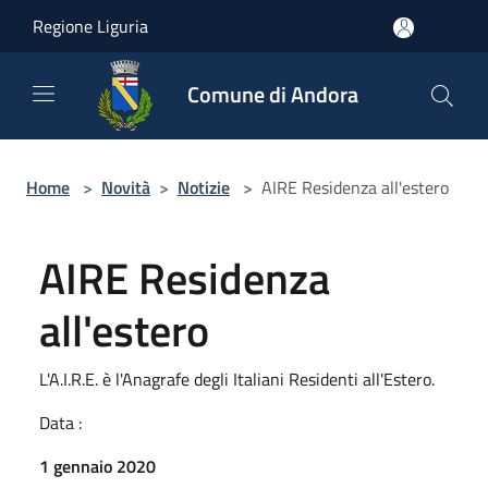
Salta al contenuto principale
Regione Liguria
Comune di Andora
Home
>
Novità
>
Notizie
>
AIRE Residenza all'estero
AIRE Residenza
all'estero
L'A.I.R.E. è l'Anagrafe degli Italiani Residenti all'Estero.
Data :
1 gennaio 2020