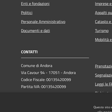
Enti e fondazioni
Imprese 
Politici
Appalti pu
Personale Amministrativo
Catasto e
Documenti e dati
Turismo
Mobilità e
CONTATTI
Comune di Andora
Prenotaz
Via Cavour 94 - 17051 - Andora
Segnalazi
Codice Fiscale: 00135420099
Leggi le 
Partita IVA: 00135420099
Richiesta
PEC:
protocollo@cert.comunediandora.it
Questo sito 
Centralino Unico: 0182.68111
alla navig