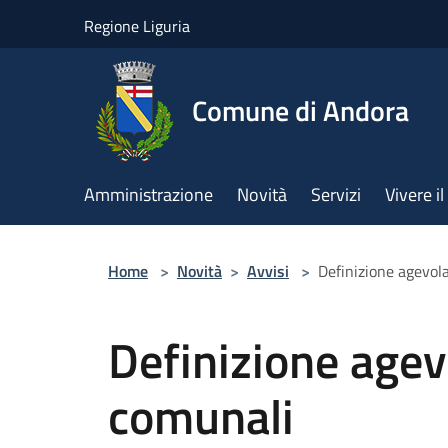
Salta al contenuto principale
Regione Liguria
Comune di Andora
Amministrazione
Novità
Servizi
Vivere 
Home
>
Novità
>
Avvisi
>
Definizione agevola
Definizione agevo
comunali