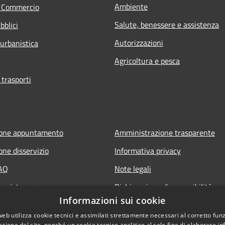
Ambiente
e Commercio
Salute, benessere e assistenza
bblici
Autorizzazioni
 urbanistica
Agricoltura e pesca
 trasporti
ione appuntamento
Amministrazione trasparente
one disservizio
Informativa privacy
FAQ
Note legali
 assistenza
Dichiarazione di accessibilità
Informazioni sui cookie
web utilizza cookie tecnici e assimilati strettamente necessari al corretto fu
azione del sito, nonché un cookie tecnico analitico al solo fine di elaborare i