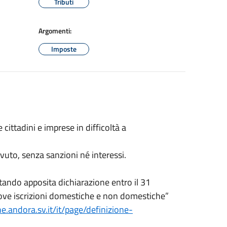
Tributi
Argomenti:
Imposte
ittadini e imprese in difficoltà a
ovuto, senza sanzioni né interessi.
ando apposita dichiarazione entro il 31
uove iscrizioni domestiche e non domestiche”
e.andora.sv.it/it/page/definizione-