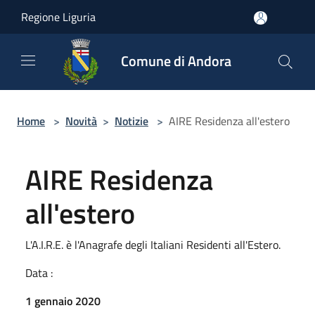
Salta al contenuto principale
Regione Liguria
Comune di Andora
Home
>
Novità
>
Notizie
>
AIRE Residenza all'estero
AIRE Residenza
all'estero
L'A.I.R.E. è l'Anagrafe degli Italiani Residenti all'Estero.
Data :
1 gennaio 2020