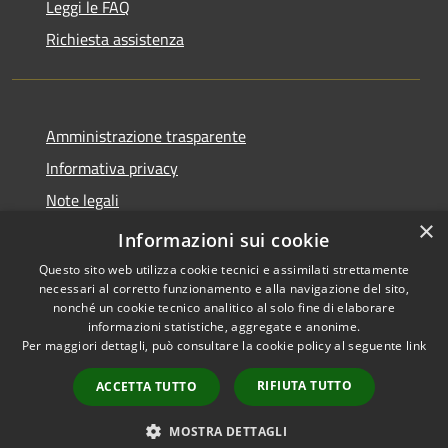
Leggi le FAQ
Richiesta assistenza
Amministrazione trasparente
Informativa privacy
Note legali
×
Dichiarazione di accessibilità
Informazioni sui cookie
Questo sito web utilizza cookie tecnici e assimilati strettamente
necessari al corretto funzionamento e alla navigazione del sito,
nonché un cookie tecnico analitico al solo fine di elaborare
informazioni statistiche, aggregate e anonime.
RSS
Copyright © 2026 • Comune di
Per maggiori dettagli, può consultare la cookie policy al seguente
link
Accessibilità
Andora • Powered by
Privacy
Municipium
Accesso
•
RIFIUTA TUTTO
ACCETTA TUTTO
Cookie
redazione
Mappa del sito
MOSTRA DETTAGLI