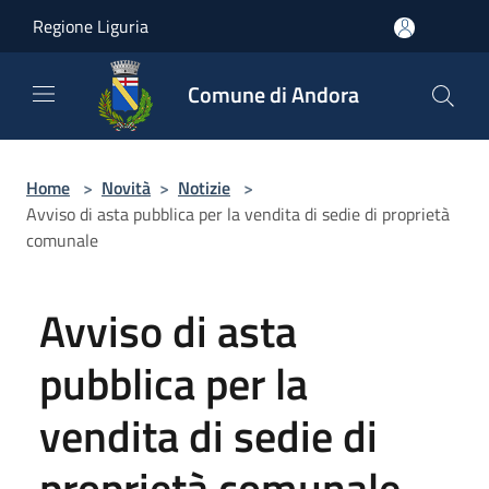
Salta al contenuto principale
Regione Liguria
Comune di Andora
Home
>
Novità
>
Notizie
>
Avviso di asta pubblica per la vendita di sedie di proprietà
comunale
Avviso di asta
pubblica per la
vendita di sedie di
proprietà comunale