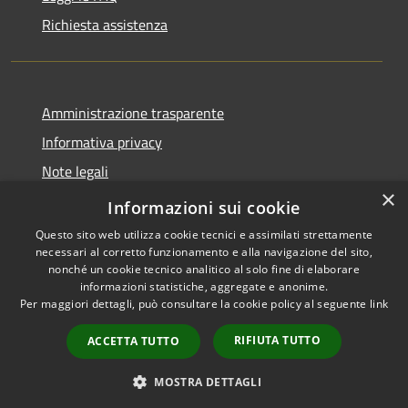
Richiesta assistenza
Amministrazione trasparente
Informativa privacy
Note legali
×
Dichiarazione di accessibilità
Informazioni sui cookie
Questo sito web utilizza cookie tecnici e assimilati strettamente
necessari al corretto funzionamento e alla navigazione del sito,
nonché un cookie tecnico analitico al solo fine di elaborare
informazioni statistiche, aggregate e anonime.
RSS
Copyright © 2026 • Comune di
Per maggiori dettagli, può consultare la cookie policy al seguente
link
Accessibilità
Andora • Powered by
Privacy
Municipium
Accesso
•
RIFIUTA TUTTO
ACCETTA TUTTO
Cookie
redazione
Mappa del sito
MOSTRA DETTAGLI