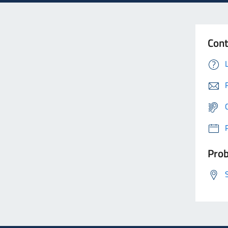
Cont
Prob