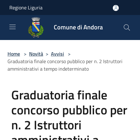
Salta al contenuto principale
Regione Liguria
Comune di Andora
Home
>
Novità
>
Avvisi
>
Graduatoria finale concorso pubblico per n. 2 Istruttori
amministrativi a tempo indeterminato
Graduatoria finale
concorso pubblico per
n. 2 Istruttori
amministrativi a