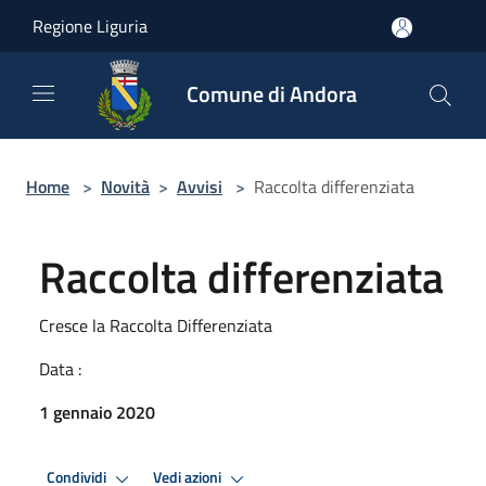
Salta al contenuto principale
Regione Liguria
Comune di Andora
Home
>
Novità
>
Avvisi
>
Raccolta differenziata
Raccolta differenziata
Cresce la Raccolta Differenziata
Data :
1 gennaio 2020
Condividi
Vedi azioni