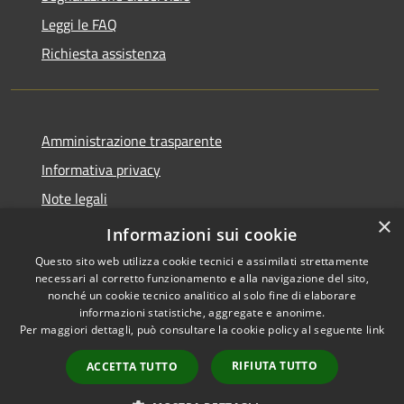
Leggi le FAQ
Richiesta assistenza
Amministrazione trasparente
Informativa privacy
Note legali
×
Dichiarazione di accessibilità
Informazioni sui cookie
Questo sito web utilizza cookie tecnici e assimilati strettamente
necessari al corretto funzionamento e alla navigazione del sito,
nonché un cookie tecnico analitico al solo fine di elaborare
informazioni statistiche, aggregate e anonime.
RSS
Copyright © 2026 • Comune di
Per maggiori dettagli, può consultare la cookie policy al seguente
link
Accessibilità
Andora • Powered by
Privacy
Municipium
Accesso
•
RIFIUTA TUTTO
ACCETTA TUTTO
Cookie
redazione