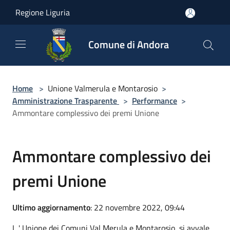
Salta al contenuto principale
Regione Liguria
Comune di Andora
Home
>
Unione Valmerula e Montarosio
>
Amministrazione Trasparente
>
Performance
>
Ammontare complessivo dei premi Unione
Ammontare complessivo dei
premi Unione
Ultimo aggiornamento
: 22 novembre 2022, 09:44
L ' Unione dei Comuni Val Merula e Montarosio si avvale