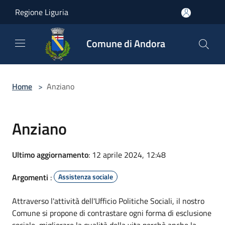
Salta al contenuto principale
Regione Liguria
Comune di Andora
Home
>
Anziano
Anziano
Ultimo aggiornamento
: 12 aprile 2024, 12:48
Argomenti
:
Assistenza sociale
Attraverso l'attività dell'Ufficio Politiche Sociali, il nostro
Comune si propone di contrastare ogni forma di esclusione
sociale, migliorare la qualità della vita perchè anche la