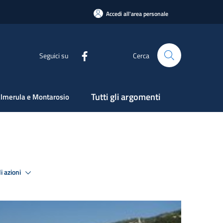
Accedi all'area personale
Seguici su
Cerca
Tutti gli argomenti
lmerula e Montarosio
i azioni