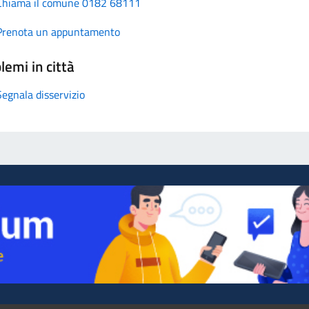
Chiama il comune 0182 68111
Prenota un appuntamento
lemi in città
Segnala disservizio