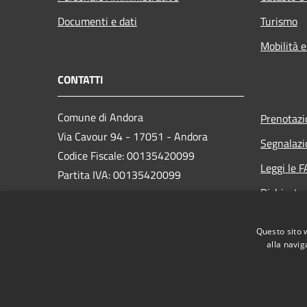
Documenti e dati
Turismo
Mobilità e
CONTATTI
Comune di Andora
Prenotaz
Via Cavour 94 - 17051 - Andora
Segnalazi
Codice Fiscale: 00135420099
Leggi le 
Partita IVA: 00135420099
Richiesta
PEC:
protocollo@cert.comunediandora.it
Questo sito 
Centralino Unico: 0182.68111
alla navig