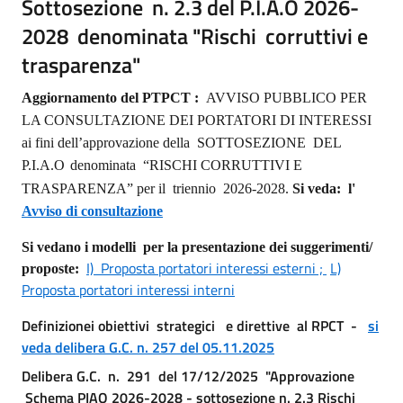
Sottosezione n. 2.3 del P.I.A.O 2026-
2028 denominata "Rischi corruttivi e
trasparenza"
Aggiornamento del PTPCT :
AVVISO PUBBLICO PER
LA CONSULTAZIONE DEI PORTATORI DI INTERESSI
ai fini dell’approvazione della
SOTTOSEZIONE
DEL
P.I.A.O
denominata
“RISCHI CORRUTTIVI E
TRASPARENZA” per il
triennio
2026-2028.
Si veda: l'
Avviso di consultazione
Si vedano i modelli per la presentazione dei suggerimenti/
I)
Proposta portatori interessi esterni ;
L)
proposte:
Proposta portatori interessi interni
Definizionei obiettivi strategici e direttive al RPCT -
si
veda delibera G.C. n. 257 del 05.11.2025
Delibera G.C. n. 291 del 17/12/2025 "Approvazione
Schema PIAO 2026-2028 - sottosezione n. 2.3 Rischi