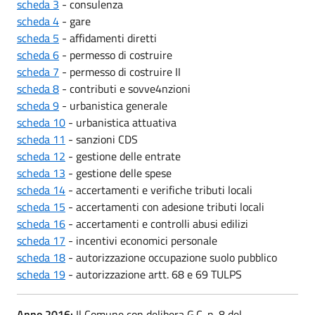
scheda 3
- consulenza
scheda 4
- gare
scheda 5
- affidamenti diretti
scheda 6
- permesso di costruire
scheda 7
- permesso di costruire II
scheda 8
- contributi e sovve4nzioni
scheda 9
- urbanistica generale
scheda 10
- urbanistica attuativa
scheda 11
- sanzioni CDS
scheda 12
- gestione delle entrate
scheda 13
- gestione delle spese
scheda 14
- accertamenti e verifiche tributi locali
scheda 15
- accertamenti con adesione tributi locali
scheda 16
- accertamenti e controlli abusi edilizi
scheda 17
- incentivi economici personale
scheda 18
- autorizzazione occupazione suolo pubblico
scheda 19
- autorizzazione artt. 68 e 69 TULPS
Anno 2016:
Il Comune con delibera G.C. n. 8 del