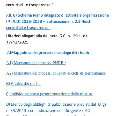
corruttivi e trasparenza "
All. G) Schema Piano integrato di attività e organizzazione
(P.I.A.O) 2026-2028 – sottosezione n. 2.3 Rischi
corruttivi e trasparenza.
Ulteriori allegati alla delibera G.C. n. 291 del
17/12/2025:
A)
Mappatura dei processi e catalogo dei rischi;
A1) Mappatura dei processi PNRR
;
A2) Mappatura dei processi collegati ai cicli
di
performance
B) Analisi dei rischi
C) Individuazione e programmazione delle misure
D) Elenco degli obblighi di pubblicazione previsti dal
D.lgs.
n. 33/2013
con
indicazione del
Dirigente / P.O