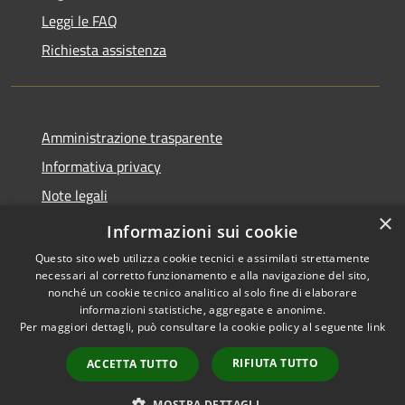
Leggi le FAQ
Richiesta assistenza
Amministrazione trasparente
Informativa privacy
Note legali
×
Dichiarazione di accessibilità
Informazioni sui cookie
Questo sito web utilizza cookie tecnici e assimilati strettamente
necessari al corretto funzionamento e alla navigazione del sito,
nonché un cookie tecnico analitico al solo fine di elaborare
informazioni statistiche, aggregate e anonime.
RSS
Copyright © 2026 • Comune di
Per maggiori dettagli, può consultare la cookie policy al seguente
link
Accessibilità
Andora • Powered by
Privacy
Municipium
Accesso
•
RIFIUTA TUTTO
ACCETTA TUTTO
Cookie
redazione
Mappa del sito
MOSTRA DETTAGLI