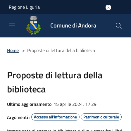
Salta al contenuto principale
Regione Liguria
Comune di Andora
Home
>
Proposte di lettura della biblioteca
Proposte di lettura della
biblioteca
Ultimo aggiornamento
: 15 aprile 2024, 17:29
Argomenti
:
Accesso all'informazione
Patrimonio culturale
Immaginate di entrare in biblioteca e di curiosare fra i libri.