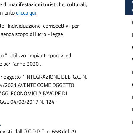
 di manifestazioni turistiche, culturali,
lamento
clicca qui
to" Individuazione corrispettivi per
senza scopo di lucro - legge
o " Utilizzo impianti sportivi ed
e per l'anno 2020".
r oggetto " INTEGRAZIONE DEL. G.C. N.
6/04/2021 AVENTE COME OGGETTO
AGGI ECONOMICI A FAVORE DI
GGE 04/08/2017 N. 124"
1
evisti dall'O.C.D.P.C. n. 658 del 29