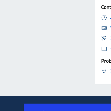
Cont
Prob