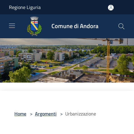
Salta al contenuto principale
Regione Liguria
Comune di Andora
Home
>
Argomenti
>
Urbanizzazione