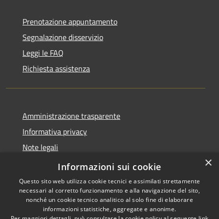
Prenotazione appuntamento
Segnalazione disservizio
Leggi le FAQ
Richiesta assistenza
Amministrazione trasparente
Informativa privacy
Note legali
×
Dichiarazione di accessibilità
Informazioni sui cookie
Questo sito web utilizza cookie tecnici e assimilati strettamente
necessari al corretto funzionamento e alla navigazione del sito,
nonché un cookie tecnico analitico al solo fine di elaborare
informazioni statistiche, aggregate e anonime.
RSS
Copyright © 2026 • Comune di
Per maggiori dettagli, può consultare la cookie policy al seguente
link