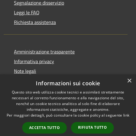
Segnalazione disservizio
Leggi le FAQ
Richiesta assistenza
Amministrazione trasparente
Informativa privacy
Note legali
×
Dichiarazione di accessibilità
Informazioni sui cookie
Questo sito web utilizza cookie tecnici e assimilati strettamente
necessari al corretto funzionamento e alla navigazione del sito,
nonché un cookie tecnico analitico al solo fine di elaborare
informazioni statistiche, aggregate e anonime.
RSS
Copyright © 2026 • Comune di
Per maggiori dettagli, può consultare la cookie policy al seguente
link
Accessibilità
Andora • Powered by
Privacy
Municipium
Accesso
•
RIFIUTA TUTTO
ACCETTA TUTTO
Cookie
redazione