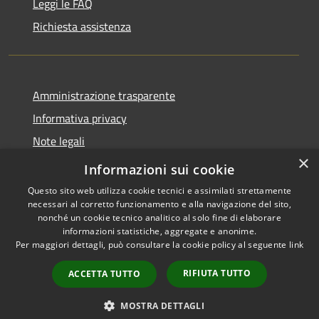
Leggi le FAQ
Richiesta assistenza
Amministrazione trasparente
Informativa privacy
Note legali
×
Dichiarazione di accessibilità
Informazioni sui cookie
Questo sito web utilizza cookie tecnici e assimilati strettamente
necessari al corretto funzionamento e alla navigazione del sito,
nonché un cookie tecnico analitico al solo fine di elaborare
informazioni statistiche, aggregate e anonime.
RSS
Copyright © 2026 • Comune di
Per maggiori dettagli, può consultare la cookie policy al seguente
link
Accessibilità
Andora • Powered by
Privacy
Municipium
Accesso
•
RIFIUTA TUTTO
ACCETTA TUTTO
Cookie
redazione
Mappa del sito
MOSTRA DETTAGLI