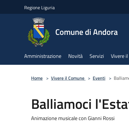
Salta al contenuto principale
Regione Liguria
Comune di Andora
Amministrazione
Novità
Servizi
Vivere 
Home
>
Vivere il Comune
>
Eventi
>
Balliam
Balliamoci l'Est
Animazione musicale con Gianni Rossi