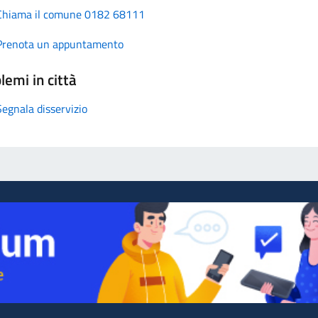
Chiama il comune 0182 68111
Prenota un appuntamento
lemi in città
Segnala disservizio