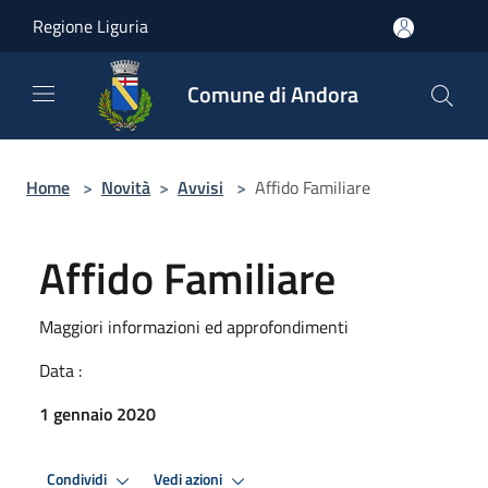
Salta al contenuto principale
Regione Liguria
Comune di Andora
Home
>
Novità
>
Avvisi
>
Affido Familiare
Affido Familiare
Maggiori informazioni ed approfondimenti
Data :
1 gennaio 2020
Condividi
Vedi azioni