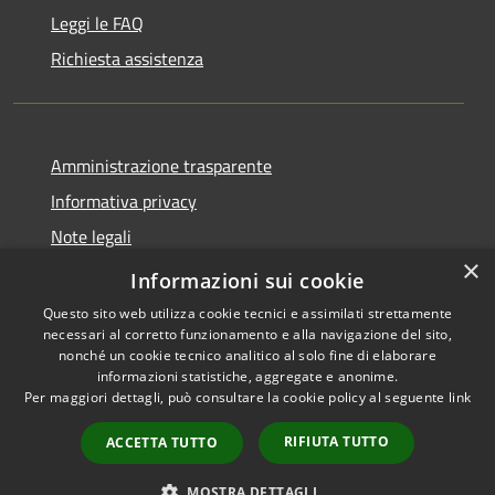
Leggi le FAQ
Richiesta assistenza
Amministrazione trasparente
Informativa privacy
Note legali
×
Dichiarazione di accessibilità
Informazioni sui cookie
Questo sito web utilizza cookie tecnici e assimilati strettamente
necessari al corretto funzionamento e alla navigazione del sito,
nonché un cookie tecnico analitico al solo fine di elaborare
informazioni statistiche, aggregate e anonime.
RSS
Copyright © 2026 • Comune di
Per maggiori dettagli, può consultare la cookie policy al seguente
link
Accessibilità
Andora • Powered by
Privacy
Municipium
Accesso
•
RIFIUTA TUTTO
ACCETTA TUTTO
Cookie
redazione
Mappa del sito
MOSTRA DETTAGLI