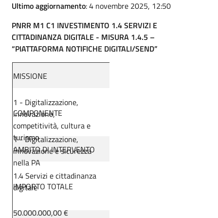
Ultimo aggiornamento
: 4 novembre 2025, 12:50
PNRR M1 C1 INVESTIMENTO 1.4 SERVIZI E
CITTADINANZA DIGITALE - MISURA 1.4.5 –
“PIATTAFORMA NOTIFICHE DIGITALI/SEND”
MISSIONE
1 - Digitalizzazione,
COMPONENTE
innovazione,
competitività, cultura e
turismo
1 - Digitalizzazione,
AMBITO DI INTERVENTO
innovazione e sicurezza
nella PA
1.4 Servizi e cittadinanza
IMPORTO TOTALE
digitale
50.000.000,00 €