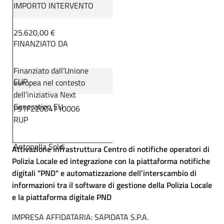
IMPORTO INTERVENTO
25.620,00 €
FINANZIATO DA
Finanziato dall’Unione
CUP
europea nel contesto
dell’iniziativa Next
Generation EU
F91F22004710006
RUP
Antonella Soldi
Attivazione infrastruttura Centro di notifiche operatori di
Polizia Locale ed integrazione con la piattaforma notifiche
digitali "PND" e automatizzazione dell’interscambio di
informazioni tra il software di gestione della Polizia Locale
e la piattaforma digitale PND
IMPRESA AFFIDATARIA: SAPIDATA S.P.A.