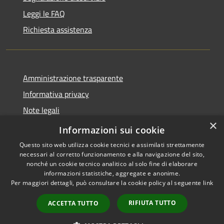
Leggi le FAQ
Richiesta assistenza
Amministrazione trasparente
Informativa privacy
Note legali
×
Dichiarazione di accessibilità
Informazioni sui cookie
Questo sito web utilizza cookie tecnici e assimilati strettamente
necessari al corretto funzionamento e alla navigazione del sito,
nonché un cookie tecnico analitico al solo fine di elaborare
informazioni statistiche, aggregate e anonime.
RSS
Copyright © 2026 • Comune di
Per maggiori dettagli, può consultare la cookie policy al seguente
link
Accessibilità
Andora • Powered by
Privacy
Municipium
Accesso
•
RIFIUTA TUTTO
ACCETTA TUTTO
Cookie
redazione