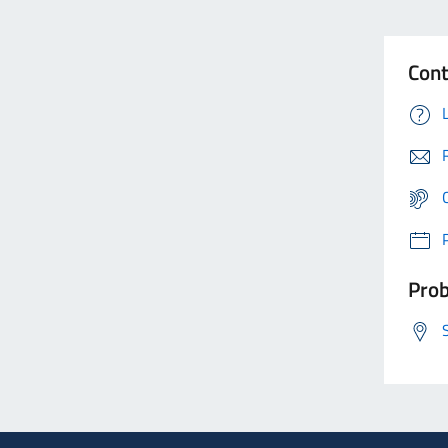
Cont
Prob