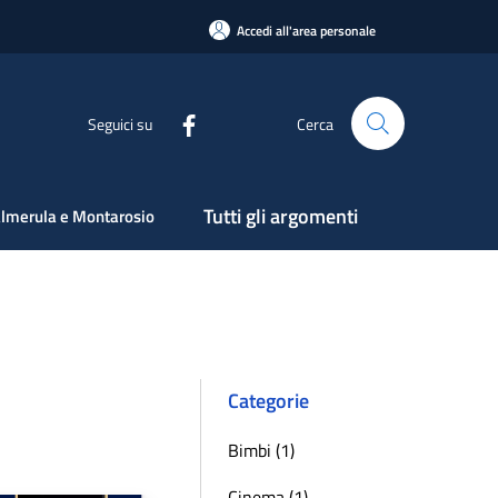
Accedi all'area personale
Seguici su
Cerca
Tutti gli argomenti
lmerula e Montarosio
Categorie
Bimbi (1)
Cinema (1)