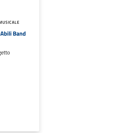
MUSICALE
Abili Band
getto