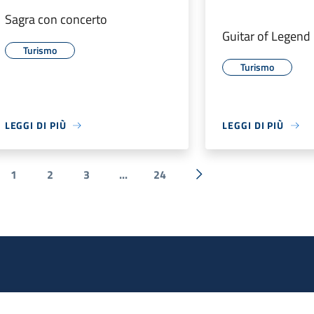
Sagra con concerto
Guitar of Legend
Turismo
Turismo
LEGGI DI PIÙ
LEGGI DI PIÙ
1
2
3
...
24
a precedente
Successiva »