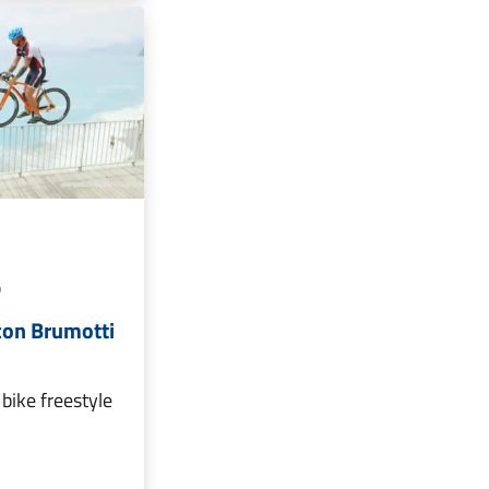
O
 con Brumotti
bike freestyle