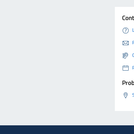
Cont
Prob