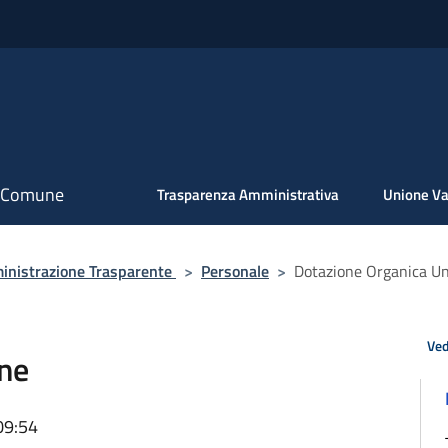
il Comune
Trasparenza Amministrativa
Unione Va
nistrazione Trasparente
>
Personale
>
Dotazione Organica U
Ved
ne
09:54